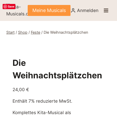
Zum
Save
Inhalt
Meine Musicals
Anmelden
springen
Start
/
Shop
/
Feste
/
Die Weihnachtsplätzchen
Die
Weihnachtsplätzchen
24,00
€
Enthält 7% reduzierte MwSt.
Komplettes Kita-Musical als